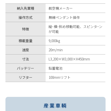
納入先業種
航空機メーカー
操作方式
無線ペンダント操作
縦･横･斜め移動可能、スピンタｰン
特徴
が可能
積載重量
9,000㎏
速度
20m/min
寸法
L3,200×W3,000×H450mm
バッテリー
鉛蓄電池
リフター
100mmリフト
産業車輌