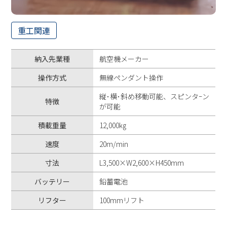
重工関連
納入先業種
航空機メーカー
操作方式
無線ペンダント操作
縦･横･斜め移動可能、スピンタｰン
特徴
が可能
積載重量
12,000㎏
速度
20m/min
寸法
L3,500×W2,600×H450mm
バッテリー
鉛蓄電池
リフター
100mmリフト