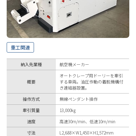
重工関連
納入先業種
航空機メーカー
オートクレープ用ドーリーを牽引
概要
する車両。油圧作動の着脱機構付
き連結器設置。
操作方式
無線ペンダント操作
牽引質量
13,000㎏
速度
高速30m/min、低速10m/min
寸法
L2,688×W1,450×H1,572mm